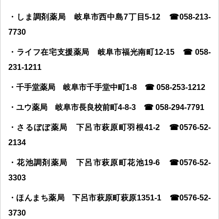
・しま調剤薬局 岐阜市西中島
7
丁目
5-12
☎058-213-
7730
・ライフ在宅支援薬局 岐阜市福光南町
12-15
☎ 058-
231-1211
・千手堂薬局 岐阜市千手堂中町
1-8
☎ 058-253-1212
・ユウ薬局 岐阜市長良校前町
4-8-3
☎ 058-294-7791
・さるぼぼ薬局 下呂市萩原町羽根
41-2
☎0576-52-
2134
・花池調剤薬局 下呂市萩原町花池
19-6
☎0576-52-
3303
・ほんまち薬局 下呂市萩原町萩原
1351-1
☎0576-52-
3730