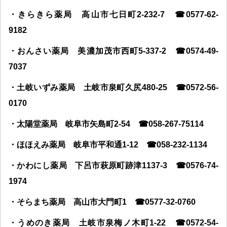
・きらきら薬局 高山市七日町
2-232-7
☎0577-62-
9182
・おんさい薬局 美濃加茂市西町
5-337-2
☎0574-49-
7037
・土岐いずみ薬局 土岐市泉町久尻
480-25
☎0572-56-
0170
・太陽堂薬局 岐阜市矢島町
2-54
☎058-267-75114
・ほほえみ薬局 岐阜市平和通
1-12
☎058-232-1134
・かわにし薬局 下呂市萩原町跡津
1137-3
☎0576-74-
1974
・そらまち薬局 高山市大門町
1
☎0577-32-0760
・うめのき薬局 土岐市泉梅ノ木町
1-22
☎0572-54-