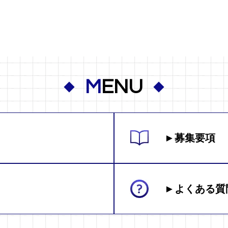
M
ENU
►募集要項
►よくある質