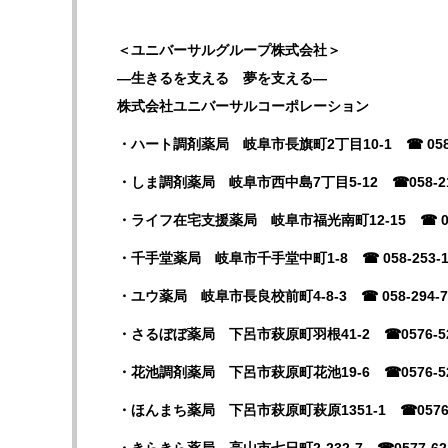
＜ユニバーサルグループ株式会社＞
―生きるを支える 夢を支える―
株式会社ユニバーサルコーポレーション
・ハート調剤薬局 岐阜市長旗町
2
丁目
10-1
☎ 058
・しま調剤薬局 岐阜市西中島
7
丁目
5-12
☎058-2
・ライフ在宅支援薬局 岐阜市福光南町
12-15
☎ 0
・千手堂薬局 岐阜市千手堂中町
1-8
☎ 058-253-
・ユウ薬局 岐阜市長良校前町
4-8-3
☎ 058-294-
・さるぼぼ薬局 下呂市萩原町羽根
41-2
☎0576-5
・花池調剤薬局 下呂市萩原町花池
19-6
☎0576-5
・ほんまち薬局 下呂市萩原町萩原
1351-1
☎0576