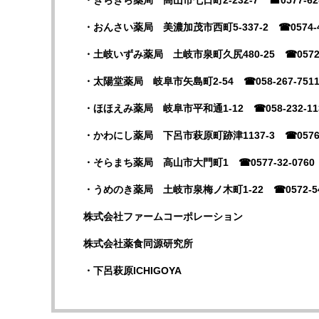
・きらきら薬局 高山市七日町
2-232-7
☎0577-62
・おんさい薬局 美濃加茂市西町
5-337-2
☎0574-
・土岐いずみ薬局 土岐市泉町久尻
480-25
☎0572
・太陽堂薬局 岐阜市矢島町
2-54
☎058-267-751
・ほほえみ薬局 岐阜市平和通
1-12
☎058-232-11
・かわにし薬局 下呂市萩原町跡津
1137-3
☎0576
・そらまち薬局 高山市大門町
1
☎0577-32-0760
・うめのき薬局 土岐市泉梅ノ木町
1-22
☎0572-5
株式会社ファームコーポレーション
株式会社薬食同源研究所
・下呂萩原ICHIGOYA